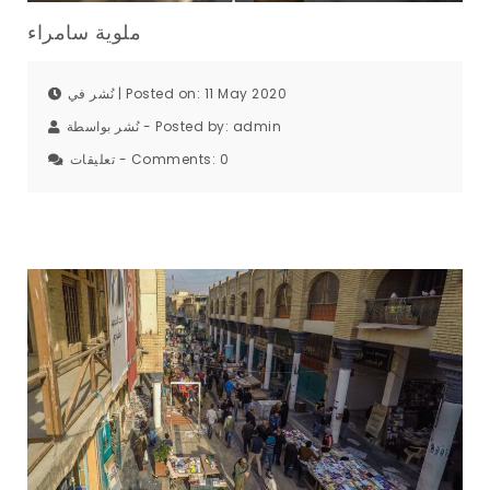
ﻣﻠﻮﻳﺔ ﺳﺎﻣﺮاء
نُشر في | Posted on: 11 May 2020
نُشر بواسطة - Posted by:
admin
تعليقات - Comments:
0