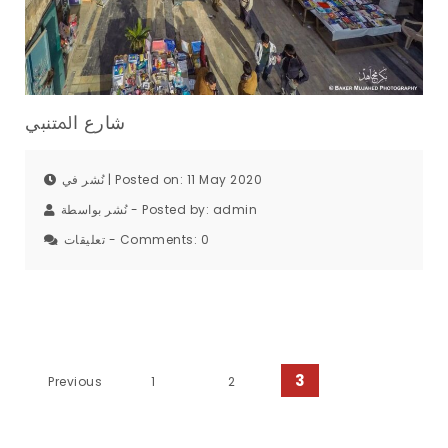
ﺷﺎرع اﳌﺘﻨﺒﻲ
نُشر في | Posted on: 11 May 2020
نُشر بواسطة - Posted by:
admin
تعليقات - Comments:
0
Posts pagination
3
Previous
1
2