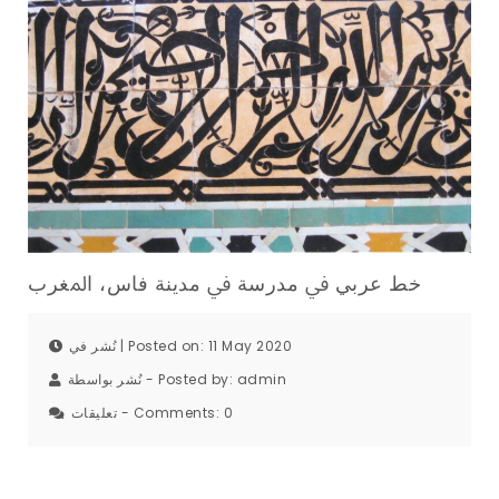
ﺧﻂ ﻋﺮبي ﰲ ﻣﺪرﺳﺔ ﰲ ﻣﺪﻳﻨﺔ ﻓﺎس، اﳌﻐﺮب
نُشر في | Posted on: 11 May 2020
نُشر بواسطة - Posted by:
admin
تعليقات - Comments:
0