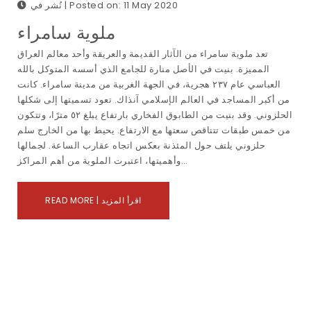
نُشر في | Posted on: 11 May 2020
ﻣﻠﻮﻳﺔ ﺳﺎﻣﺮاء
تعد ملوية سامراء من الآثار القديمة والعريقة وأحد معالم العراق
المميزة. بنيت في الأصل منارة للجامع الذي أسسه المتوكل بالله
العباسي عام ٢٣٧ هجرية، في الجهة الغربية من مدينة سامراء. كانت
من أكبر المساجد في العالم الإسلامي آنذاك. تعود تسميتها إلى شكلها
الحلزوني. وقد بنيت من الطابوق الفخاري بارتفاع يبلغ ٥٢ مترًا، وتتكون
من خمس طبقات تتناقص سعتها مع الارتفاع. يحيط بها من الخارج سلم
حلزوني يلتف حول المئذنة بعكس اتجاه عقارب الساعة. لجمالها
وأهميتها، اعتبرت الملوية من أهم المراكز…
READ MORE | اقرأ المزيد