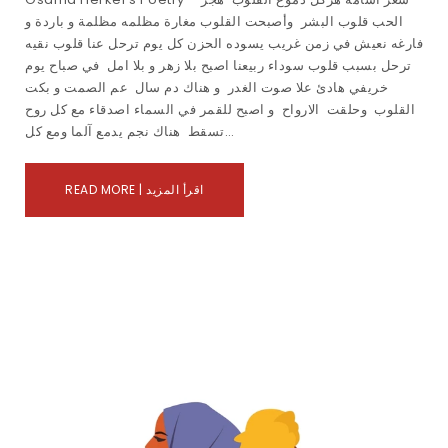
الحب قلوب البشر وأصبحت القلوب مغارة مظلمه مظلمة و باردة و
فارغه نعيش في زمن غريب يسوده الحزن كل يوم ترحل عنا قلوب نقيه
ترحل بسبب قلوب سوداء ربيعنا اصبح بلا زهر و بلا امل في صباح يوم
خريفي هادئ علا صوت الغدر و هناك دم سال عم الصمت و بكت
القلوب وحلقت الارواح و اصبح للقمر في السماء اصدقاء مع كل روح
تسقط هناك نجم يدمع آلما ومع كل…
READ MORE | اقرأ المزيد