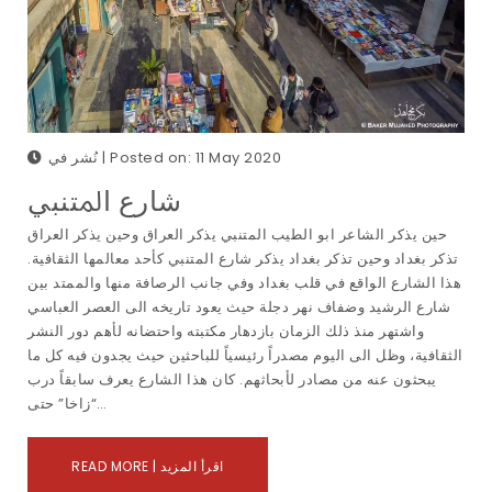
نُشر في | Posted on: 11 May 2020
ﺷﺎرع اﳌﺘﻨﺒﻲ
حين يذكر الشاعر ابو الطيب المتنبي يذكر العراق وحين يذكر العراق
تذكر بغداد وحين تذكر بغداد يذكر شارع المتنبي كأحد معالمها الثقافية.
هذا الشارع الواقع في قلب بغداد وفي جانب الرصافة منها والممتد بين
شارع الرشيد وضفاف نهر دجلة حيث يعود تاريخه الى العصر العباسي
واشتهر منذ ذلك الزمان بازدهار مكتبته واحتضانه لأهم دور النشر
الثقافية، وظل الى اليوم مصدراً رئيسياً للباحثين حيث يجدون فيه كل ما
يبحثون عنه من مصادر لأبحاثهم. كان هذا الشارع يعرف سابقاً درب
“زاخا” حتى…
READ MORE | اقرأ المزيد