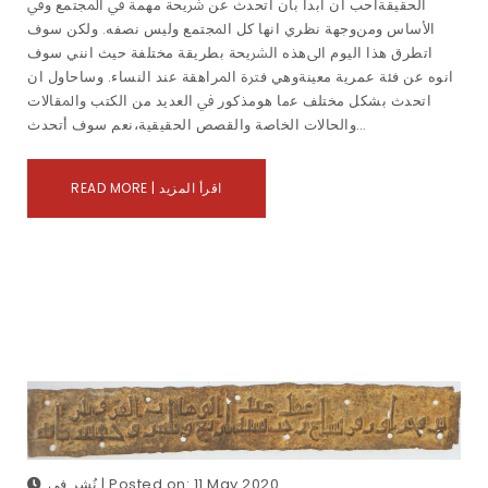
اﻟﺤﻘﻴﻘﺔأﺣﺐ أن اﺑﺪأ ﺑﺄن أﺗﺤﺪث ﻋﻦ ﴍﻳﺤﺔ ﻣﻬﻤﺔ ﰲ اﳌﺠﺘﻤﻊ وﰲ
اﻷﺳﺎس وﻣﻦوﺟﻬﺔ ﻧﻈﺮي اﻧﻬﺎ ﻛﻞ اﳌﺠﺘﻤﻊ وﻟﻴﺲ ﻧﺼﻔﻪ. وﻟﻜﻦ ﺳﻮف
اﺗﻄﺮق ﻫﺬا اﻟﻴﻮم اﱃﻫﺬه اﻟﴩﻳﺤﺔ ﺑﻄﺮﻳﻘﺔ ﻣﺨﺘﻠﻔﺔ ﺣﻴﺚ اﻧﻨﻲ ﺳﻮف
اﻧﻮه ﻋﻦ ﻓﺌﺔ ﻋﻤﺮﻳﺔ ﻣﻌﻴﻨﺔوﻫﻲ ﻓﱰة اﳌﺮاﻫﻘﺔ ﻋﻨﺪ اﻟﻨﺴﺎء. وﺳﺎﺣﺎول ان
اﺗﺤﺪث ﺑﺸﻜﻞ ﻣﺨﺘﻠﻒ ﻋما ﻫﻮﻣﺬﻛﻮر ﰲ اﻟﻌﺪﻳﺪ ﻣﻦ اﻟﻜﺘﺐ واﳌﻘﺎﻻت
واﻟﺤﺎﻻت اﻟﺨﺎﺻﺔ واﻟﻘﺼﺺ اﻟﺤﻘﻴﻘﻴﺔ،ﻧﻌﻢ ﺳﻮف أﺗﺤﺪث…
READ MORE | اقرأ المزيد
نُشر في | Posted on: 11 May 2020