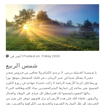
نُشر في | Posted on: 11 May 2020
ﺷﻤﺲ اﻟﺮﺑﻴﻊ
ﻳﺎ ﺷﻤﺴﻨﺎ اﻟﺠﻤﻴﻠﺔ،ﺗﺮﻳﺜﻲ، ﻻ ﺗﺮﺗﺪي اﻟﻜمام،وﻻ ﺗﺨﺎﻓﻲ ﻣﻦ ﻓيروس ﺻﻐير
ﺣﻘير.ﻻ ﻳﺸﻜﻞ ﺷﻴﺌﺎ ﰲ ﻋﻤﺮ اﻟﺰﻣﺎن دﻋﻲ ﻗﻠﺒﻚ اﳌﺸﺘﻌﻞ،ﻳﺘﻮﻫﺞ ﻧﻮرا
ورﺑﻴﻌﺎ،ﻓﺈن ﻛﺮﺗﻨﺎ اﻷرﺿﻴﺔ اﻟﺮاﺋﻌﺔ ﻻ زالت ﺧﴬاء.ﺗﺘﻬﺎدى ﰲ رﺑﻮع اﻟﻜﻮن
اﻟﻔﺴﻴﺢ ،ﻫﻲ ﺑﺤﺎﺟﺔ إﱃ ﻋمارﻫﺎ اﻟﺒﴩاﳌﻌﻤﺪﻳﻦ ﺑﻤﺎء اﻹﻟﻪ،وﻃﺎﻗﺘﻪ اﻟﺘﻲ ﻻ
ﻳﻨﺎﻟﻬﺎ اﻟﻨﻀﻮبﻟﻴﺼﻨﻌﻮا ﻟﻚ ﻓﺠﺮاﻳﻄﻞ ﻛﻞ ﺻﺒﺎح.ﻋﲆ اﻟﻮﻫﺎد واﻟﺠﺒﺎل
واﻟﺰﻫﻮر ،ﺧﻠﻔﺎء اﻟﻠﻪ ﻋﲆ ﻫﺬه اﻷرض،لم ﺗﺰل ﻗﻠﻮﺑﻬﻢ ﺗﺘﻮﻓﺮ ﻋﲆ ﺷﺊ ﻣﻦ
اﻟﺤﺐﺑﻌﺪ ﻛﻞ ﺗﻠﻚ اﻟﺘﻮارﻳﺦ اﻟﻘﺪيمﺔ واﻟﺤﺪﻳﺜﺔ.ﻣﻦ اﻟﻜﺮاﻫﻴﺔ واﻟﺤﺮوب ،ﺑﻌﺪ