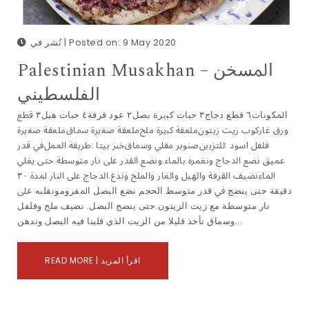
نُشر في | Posted on: 9 May 2020
Palestinian Musakhan – اﳌﺴﺨﻦ
اﻟﻔﻠﺴﻄﻴﻨﻲ
اﳌﻜﻮﻧﺎت٦ ﻗﻄﻊ دﺟﺎج٣ ﺣﺒﺎت ﻛﺒيرة ﺑﺼﻞ٢ ﻋﻮد ﻗﺮﻓﺔ٤ ﺣﺒﺎت ﻫﻴﻞ٣ ﻗﻄﻊ
ورق ﻏﺎرﻛﻮب زﻳﺖ زﻳﺘﻮنﻣﻠﻌﻘﺔ ﻛﺒيرة ﻣﻠﺢﻣﻠﻌﻘﺔ ﺻﻐيرة ﺳماقﻣﻠﻌﻘﺔ ﺻﻐيرة
ﻓﻠﻔﻞ اﺳﻮد :ﻟﻠﺘﺰﻳينﺻﻨﻮﺑﺮ ﻣﻘﲇ وﺳماقﺧﺒﺰ ﺑﻴﺘﺎ :ﻃﺮﻳﻘﺔ اﻟﻌﻤﻞﰲ ﻗﺪر
ﻋﻤﻴﻖ ﻧﻀﻊ اﻟﺪﺟﺎج وﻧﻐﻤﺮه ﺑﺎﳌﺎء.وﻧﻀﻊ اﻟﻘﺪر ﻋﲆ ﻧﺎر ﻣﺘﻮﺳﻄﺔ ﺣﺘﻰ ﻳﻐﲇ
اﳌﺎءﻧﻀﻴﻒ اﻟﻘﺮﻓﺔ واﻟﻬﻴﻞ واﻟﻐﺎر واﳌﻠﺢ وﻧﺪع.اﻟﺪﺟﺎج ﻋﲆ اﻟﻨﺎر ﳌﺪة ٣٠
دﻗﻴﻘﺔ ﺣﺘﻰ ﻳﻨﻀﺞ ﰲ ﻗﺪر ﻣﺘﻮﺳﻂ اﻟﺤﺠﻢ ﻧﻀﻊ اﻟﺒﺼﻞ اﳌﻔﺮوموﻧﻘﻠﺒﻪ ﻋﲆ
ﻧﺎر ﻣﺘﻮﺳﻄﺔ ﻣﻊ زﻳﺖ اﻟﺰﻳﺘﻮن.ﺣﺘﻰ ﻳﻨﻀﺞ اﻟﺒﺼﻞ. ﻧﻀﻴﻒ ﻣﻠﺢ وﻓﻠﻔﻞ
وﺳماق ﻧﺄﺧﺬ ﻗﻠﻴﻼ ﻣﻦ اﻟﺰﻳﺖ اﻟﺬي ﻗﻠﻴﻨﺎ ﻓﻴﻪ اﻟﺒﺼﻞ.وﻧﺪﻫﻦ…
READ MORE | اقرأ المزيد