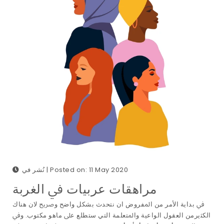
نُشر في | Posted on: 11 May 2020
ﻣﺮاﻫﻘﺎت ﻋﺮﺑﻴﺎت ﰲ اﻟﻐﺮﺑﺔ
ﰲ ﺑﺪاﻳﺔ اﻷﻣﺮ ﻣﻦ اﳌﻔﺮوض ان ﻧﺘﺤﺪث ﺑﺸﻜﻞ واﺿﺢ وﴏﻳﺢ ﻻن ﻫﻨﺎك
اﻟﻜﺜيرﻣﻦ اﻟﻌﻘﻮل اﻟﻮاﻋﻴﺔ واﳌﺘﻌﻠﻤﺔ اﻟﺘﻲ ﺳﺘﻄﻠﻊ ﻋﲆ ﻣﺎﻫﻮ ﻣﻜﺘﻮب. وﰲ