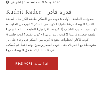
نُشر في | Posted on: 9 May 2020
Kudrit Kader – قدرة قادر
المكونات الطبقة الأولى ½ كوب من السكر لطبقة الكراميل الطبقة
الثانية 3 بيضات رشة فانيليا 1 كوب من السكر 2 كوب من الحليب ¼
كوب من الحليب الناشف (للكريمة الكراميل) الطبقة الثالثة 2 بيض 1
ملعقة صغيرة فانيليا ½ كوب زيت نباتي 1¼ كوب دقيق 1 كوب حليب ¼
كوب كاكاو الخطوات .نضع ½ كوب من السكر في وعاء على نار
متوسطة مع التحريك حتى يذوب السكر ويصبح لونه ذهبياً. ثم يُسكب
في قالب الكيك .نخفق 3 بيضات مع 1…
READ MORE | اقرأ المزيد