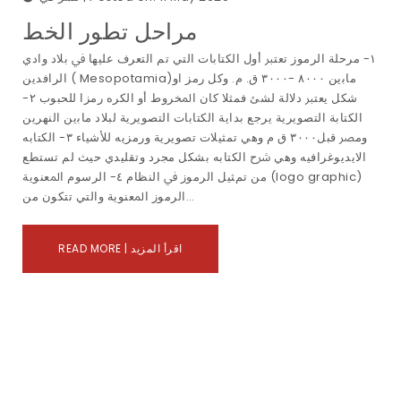
مراحل تطور الخط
١- ﻣﺮﺣﻠﺔ اﻟﺮﻣﻮز ﺗﻌﺘﱪ أول اﻟﻜﺘﺎﺑﺎت اﻟﺘﻲ ﺗﻢ اﻟﺘﻌﺮف ﻋﻠﻴﻬﺎ ﰲ ﺑﻼد وادي
اﻟﺮاﻓﺪﻳﻦ ( Mesopotamia)ﻣﺎﺑين ٨٠٠٠ -٣٠٠٠ ق. م. وﻛﻞ رﻣﺰ او
ﺷﻜﻞ ﻳﻌﺘﱪ دﻻﻟﺔ ﻟﺸﺊ ﻓﻤﺜﻼ ﻛﺎن اﳌﺨﺮوط أو اﻟﻜﺮه رﻣﺰا ﻟﻠﺤﺒﻮب ٢-
اﻟﻜﺘﺎﺑﺔ اﻟﺘﺼﻮﻳﺮﻳﺔ ﻳﺮﺟﻊ ﺑﺪاﻳﺔ اﻟﻜﺘﺎﺑﺎت اﻟﺘﺼﻮﻳﺮﻳﺔ ﻟﺒﻼد ﻣﺎﺑين اﻟﻨﻬﺮﻳﻦ
وﻣﴫ ﻗﺒﻞ٣٠٠٠ ق م وﻫﻲ تمثيلات ﺗﺼﻮﻳﺮﻳﺔ ورﻣﺰﻳﻪ ﻟﻸﺷﻴﺎء ٣- اﻟﻜﺘﺎﺑﻪ
اﻻﻳﺪﻳﻮﻏﺮاﻓﻴﻪ وﻫﻲ ﴍح اﻟﻜﺘﺎﺑﻪ ﺑﺸﻜﻞ ﻣﺠﺮد وﺗﻘﻠﻴﺪي ﺣﻴﺚ لم ﺗﺴﺘﻄﻊ
ﻣﻦ تمﺜﻴﻞ اﻟﺮﻣﻮز ﰲ اﻟﻨﻈﺎم ٤- اﻟﺮﺳﻮم اﳌﻌﻨﻮﻳﺔ (logo graphic)
اﻟﺮﻣﻮز اﳌﻌﻨﻮﻳﺔ واﻟﺘﻲ ﺗﺘﻜﻮن ﻣﻦ…
READ MORE | اقرأ المزيد