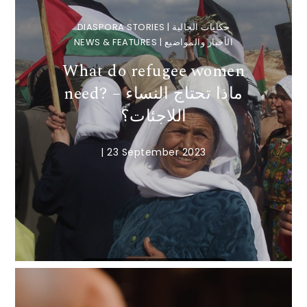
DIASPORA STORIES | حكايات الجالية
NEWS & FEATURES | الأخبار والمواضيع
What do refugee women
need? – ماذا تحتاج النساء
اللاجئات؟
|
23 September 2023