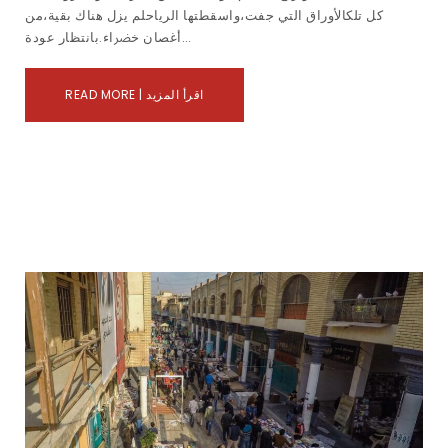
ﻛﻞ ﺗﻠﻜﺎﻷوراق اﻟﺘﻲ ﺟﻔﺖ،واﺳﻘﻄﺘﻬﺎ اﻟﺮﻳﺎحلم ﻳﺰل ﻫﻨﺎك ﺑﻘﻴﺔ،ﻣﻦ
أﻏﺼﺎن ﺧﴬاء.ﺑﺎﻧﺘﻈﺎر ﻋﻮدة…
READ MORE | اقرأ المزيد