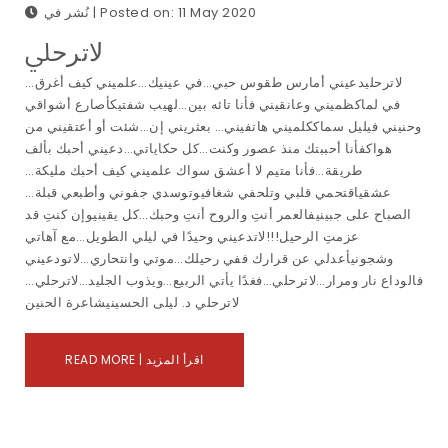
نُشر في | Posted on: 11 May 2020
ﻻﺗﺮﺣﲇ
…لاترحليدعيني أمارس طقوس حبي…في عينيك…علميني كيف أغرق
في لماكظميني وعانقيني فأنا تائه بين…لهيب شفتيكأصارع أشواقي
وحنيني فيليل سماككلميني هاتفيني… بعثريني إن…شئت أو أعتقيني من
هواكفأنا أحببتك منذ عصور وكنت…كل حكاياتي…دعيني أحبك بألف
طريقة…فأنا متيم لا أعشق سواك علميني كيف أحبك مليكة…
عشقياقتحمي قلبي وتلحفي شغافيوتوسدي جفوني وأطبعي قبلة…
الصباح على جبينيفالعمر أنتِ والروح أنتِ وحبك…كل يقينيوإن كنتِ قد
عزمتِ الرحيل!!!لاتدعيني وحيدًا في ليلي الطويل…مع آهاتي
وشجونيأعدلي عن قرارك ففي رحيلك…موتي وانتحاري…لاتودعيني
فالوداع نار ومرار…لاترحلي…فغدًا يأتي الربيع…ويذوب الجليد…لاترحلي…
لاترحلي د. ليلى الحسينيشاعرة الحنين
READ MORE | اقرأ المزيد